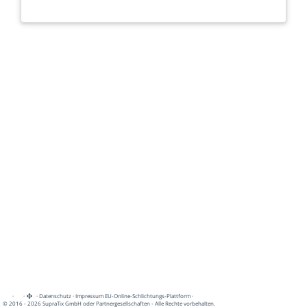
·
·
·
Datenschutz
·
Impressum
EU-Online-Schlichtungs-Plattform
·
© 2016 - 2026 SupraTix GmbH oder Partnergesellschaften - Alle Rechte vorbehalten.