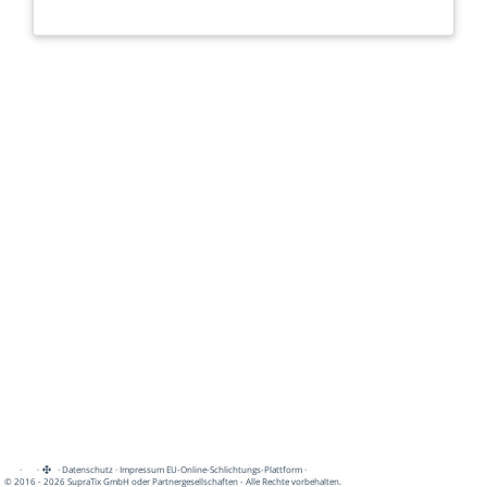
·
·
·
Datenschutz
·
Impressum
EU-Online-Schlichtungs-Plattform
·
© 2016 - 2026 SupraTix GmbH oder Partnergesellschaften - Alle Rechte vorbehalten.