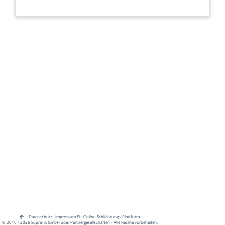
·
·
·
Datenschutz
·
Impressum
EU-Online-Schlichtungs-Plattform
·
© 2016 - 2026 SupraTix GmbH oder Partnergesellschaften - Alle Rechte vorbehalten.