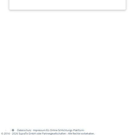
·
·
·
Datenschutz
·
Impressum
EU-Online-Schlichtungs-Plattform
·
© 2016 - 2026 SupraTix GmbH oder Partnergesellschaften - Alle Rechte vorbehalten.