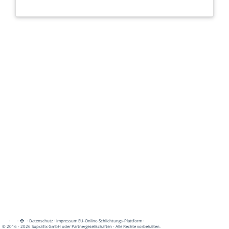
·
·
·
Datenschutz
·
Impressum
EU-Online-Schlichtungs-Plattform
·
© 2016 - 2026 SupraTix GmbH oder Partnergesellschaften - Alle Rechte vorbehalten.