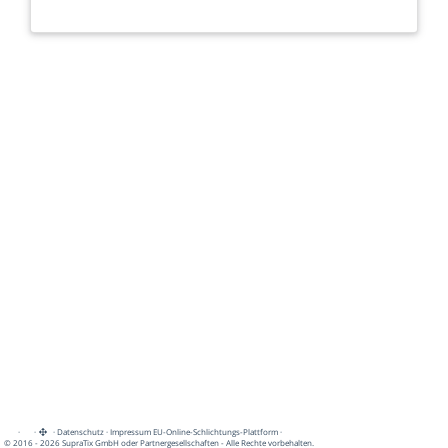
·
·
·
Datenschutz
·
Impressum
EU-Online-Schlichtungs-Plattform
·
© 2016 - 2026 SupraTix GmbH oder Partnergesellschaften - Alle Rechte vorbehalten.