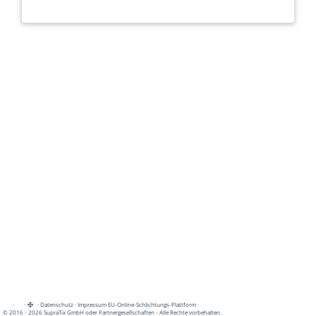
·
·
·
Datenschutz
·
Impressum
EU-Online-Schlichtungs-Plattform
·
© 2016 - 2026 SupraTix GmbH oder Partnergesellschaften - Alle Rechte vorbehalten.