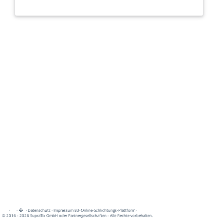
·
·
·
Datenschutz
·
Impressum
EU-Online-Schlichtungs-Plattform
·
© 2016 - 2026 SupraTix GmbH oder Partnergesellschaften - Alle Rechte vorbehalten.