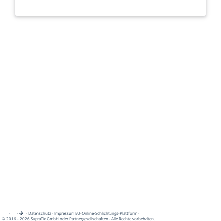
·
·
·
Datenschutz
·
Impressum
EU-Online-Schlichtungs-Plattform
·
© 2016 - 2026 SupraTix GmbH oder Partnergesellschaften - Alle Rechte vorbehalten.