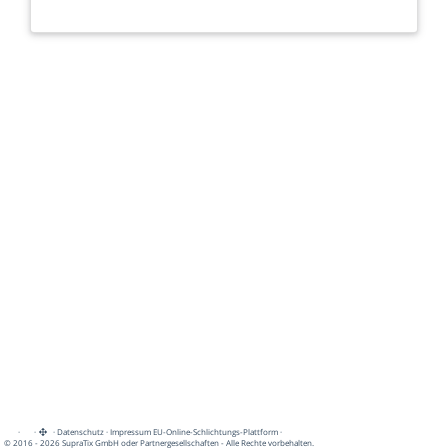
·
·
·
Datenschutz
·
Impressum
EU-Online-Schlichtungs-Plattform
·
© 2016 - 2026 SupraTix GmbH oder Partnergesellschaften - Alle Rechte vorbehalten.