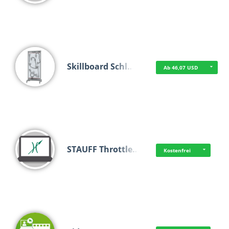
Skillboard Schl…
Ab 46,07 USD
STAUFF Throttle…
Kostenfrei