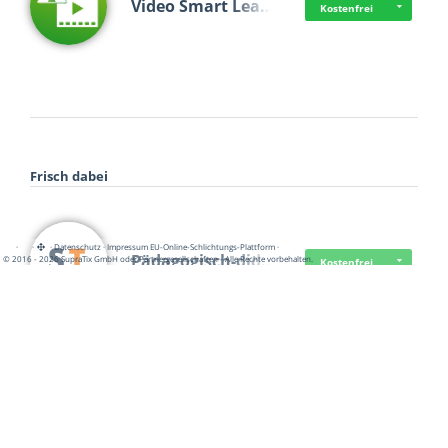
Video Smart Lea…
Kostenfrei
Frisch dabei
·
·
·
Datenschutz
·
Impressum
EU-Online-Schlichtungs-Plattform
·
Pädagogisch-did…
© 2016 - 2026 SupraTix GmbH oder Partnergesellschaften - Alle Rechte vorbehalten.
Kostenfrei
Mittelstand Dig…
Kostenfrei