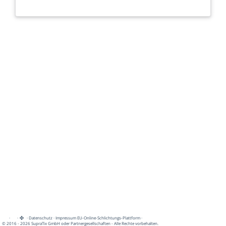
·
·
·
Datenschutz
·
Impressum
EU-Online-Schlichtungs-Plattform
·
© 2016 - 2026 SupraTix GmbH oder Partnergesellschaften - Alle Rechte vorbehalten.