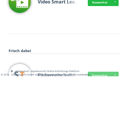
Video Smart Lea…
Kostenfrei
Frisch dabei
·
·
·
Datenschutz
·
Impressum
EU-Online-Schlichtungs-Plattform
·
Pädagogisch-did…
© 2016 - 2026 SupraTix GmbH oder Partnergesellschaften - Alle Rechte vorbehalten.
Kostenfrei
Mittelstand Dig…
Kostenfrei