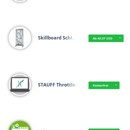
Skillboard Schl…
Ab 46,07 USD
STAUFF Throttle…
Kostenfrei