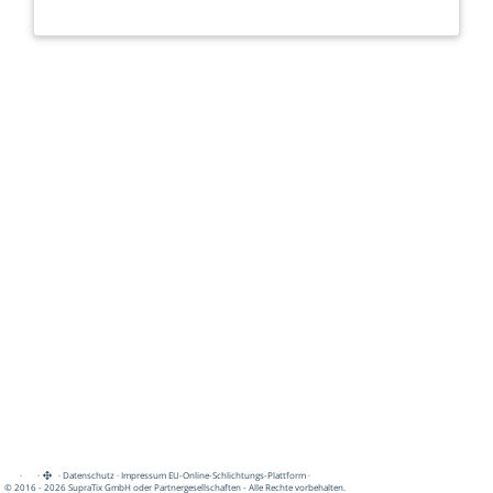
·
·
·
Datenschutz
·
Impressum
EU-Online-Schlichtungs-Plattform
·
© 2016 - 2026 SupraTix GmbH oder Partnergesellschaften - Alle Rechte vorbehalten.