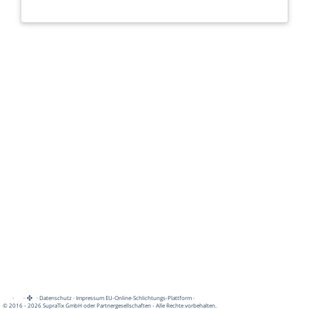
·
·
·
Datenschutz
·
Impressum
EU-Online-Schlichtungs-Plattform
·
© 2016 - 2026 SupraTix GmbH oder Partnergesellschaften - Alle Rechte vorbehalten.