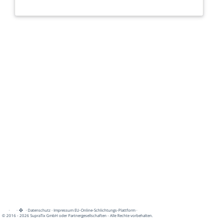
·
·
·
Datenschutz
·
Impressum
EU-Online-Schlichtungs-Plattform
·
© 2016 - 2026 SupraTix GmbH oder Partnergesellschaften - Alle Rechte vorbehalten.