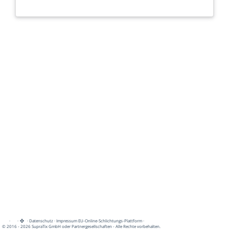
·
·
·
Datenschutz
·
Impressum
EU-Online-Schlichtungs-Plattform
·
© 2016 - 2026 SupraTix GmbH oder Partnergesellschaften - Alle Rechte vorbehalten.