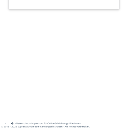
·
·
·
Datenschutz
·
Impressum
EU-Online-Schlichtungs-Plattform
·
© 2016 - 2026 SupraTix GmbH oder Partnergesellschaften - Alle Rechte vorbehalten.