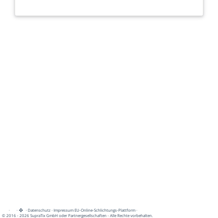
·
·
·
Datenschutz
·
Impressum
EU-Online-Schlichtungs-Plattform
·
© 2016 - 2026 SupraTix GmbH oder Partnergesellschaften - Alle Rechte vorbehalten.