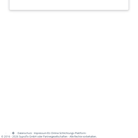
·
·
·
Datenschutz
·
Impressum
EU-Online-Schlichtungs-Plattform
·
© 2016 - 2026 SupraTix GmbH oder Partnergesellschaften - Alle Rechte vorbehalten.