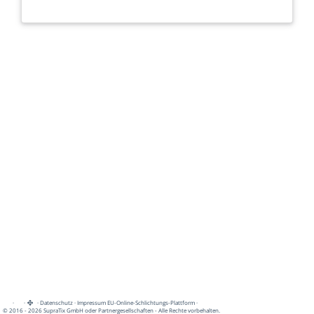
·
·
·
Datenschutz
·
Impressum
EU-Online-Schlichtungs-Plattform
·
© 2016 - 2026 SupraTix GmbH oder Partnergesellschaften - Alle Rechte vorbehalten.