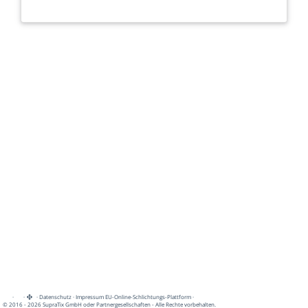
·
·
·
Datenschutz
·
Impressum
EU-Online-Schlichtungs-Plattform
·
© 2016 - 2026 SupraTix GmbH oder Partnergesellschaften - Alle Rechte vorbehalten.