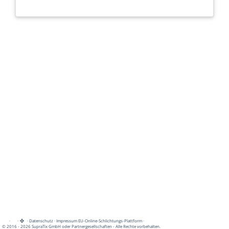
·
·
·
Datenschutz
·
Impressum
EU-Online-Schlichtungs-Plattform
·
© 2016 - 2026 SupraTix GmbH oder Partnergesellschaften - Alle Rechte vorbehalten.