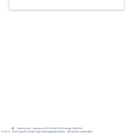
·
·
·
Datenschutz
·
Impressum
EU-Online-Schlichtungs-Plattform
·
© 2016 - 2026 SupraTix GmbH oder Partnergesellschaften - Alle Rechte vorbehalten.