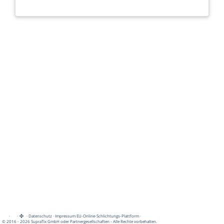
·
·
·
Datenschutz
·
Impressum
EU-Online-Schlichtungs-Plattform
·
© 2016 - 2026 SupraTix GmbH oder Partnergesellschaften - Alle Rechte vorbehalten.