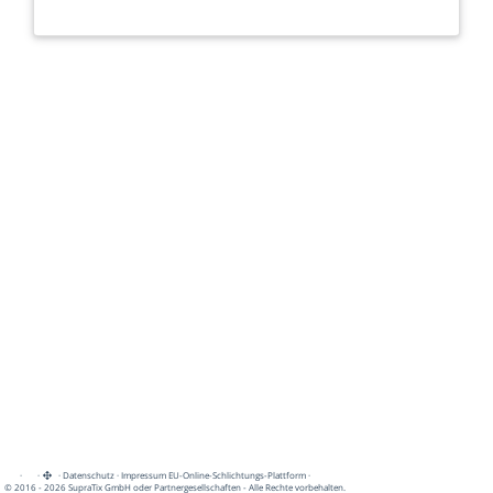
·
·
·
Datenschutz
·
Impressum
EU-Online-Schlichtungs-Plattform
·
© 2016 - 2026 SupraTix GmbH oder Partnergesellschaften - Alle Rechte vorbehalten.